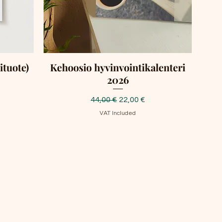
ituote)
Kehoosio hyvinvointikalenteri
2026
Regular Price
Sale Price
44,00 €
22,00 €
VAT Included
Ota yhteyttä